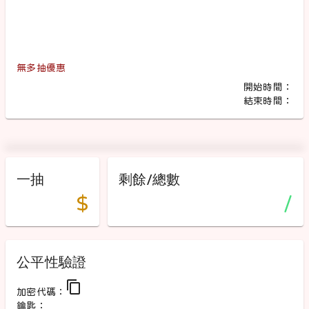
無多抽優惠
開始時間：
結束時間：
一抽
剩餘/總數
$
/
公平性驗證
content_copy
加密代碼：
鑰匙：