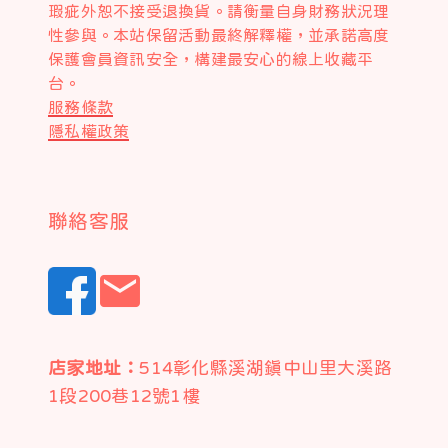
瑕疵外恕不接受退換貨。請衡量自身財務狀況理
性參與。本站保留活動最終解釋權，並承諾高度
保護會員資訊安全，構建最安心的線上收藏平
台。
服務條款
隱私權政策
聯絡客服
email
店家地址：
514彰化縣溪湖鎮中山里大溪路
1段200巷12號1樓